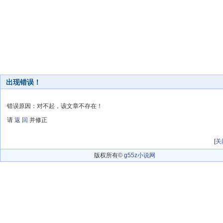
出现错误！
错误原因：对不起，该文章不存在！
请
返 回
并修正
[
关
版权所有©
g55z小说网