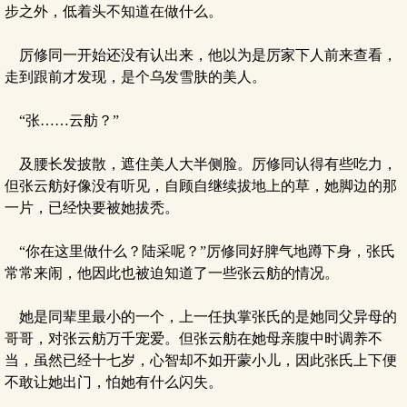
步之外，低着头不知道在做什么。
厉修同一开始还没有认出来，他以为是厉家下人前来查看，
走到跟前才发现，是个乌发雪肤的美人。
“张……云舫？”
及腰长发披散，遮住美人大半侧脸。厉修同认得有些吃力，
但张云舫好像没有听见，自顾自继续拔地上的草，她脚边的那
一片，已经快要被她拔秃。
“你在这里做什么？陆采呢？”厉修同好脾气地蹲下身，张氏
常常来闹，他因此也被迫知道了一些张云舫的情况。
她是同辈里最小的一个，上一任执掌张氏的是她同父异母的
哥哥，对张云舫万千宠爱。但张云舫在她母亲腹中时调养不
当，虽然已经十七岁，心智却不如开蒙小儿，因此张氏上下便
不敢让她出门，怕她有什么闪失。