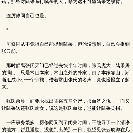
错，那些对陆采喊打喊杀的人，修为远不可望陆采之项背。
连厉修同自己也是。
*
厉修同从不觉得自己能捉到陆采，但他没想到，自己会捉到
张云舫。
那时候离张氏灭门已经过去快半年时间，张氏庞大，陆采屠
的满门，只是常山本家，常山之外的外家，倒了本家靠山，渐
渐汇成小小一个宗族，借着常山张氏的名声，竟也慢慢立了起
来。
张氏余族一面要求找出陆采五马分尸，报血洗之仇，一面又
让陆采送还张氏幼女，说这是张氏血脉，岂能让陆采染指。
一应事务繁多，厉修同又到了闭关时间，干脆寻了一个清净
的地方，暂且避世。没想到出关那一日，就望见张云舫蹲在几