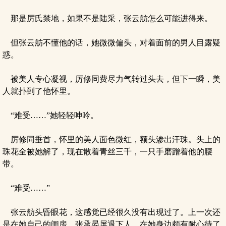
那是厉氏禁地，如果不是陆采，张云舫怎么可能进得来。
但张云舫不懂他的话，她微微偏头，对着面前的男人目露疑
惑。
被美人专心凝视，厉修同费尽力气转过头去，但下一瞬，美
人就扑到了他怀里。
“难受……”她轻轻呻吟。
厉修同垂首，怀里的美人面色微红，额头渗出汗珠。头上的
珠花全被她解了，现在散着青丝三千，一只手磨蹭着他的腰
带。
“难受……”
张云舫头昏眼花，这感觉已经很久没有出现过了。上一次还
是在她自己的闺房，张承晏屏退下人，在她身边颇有耐心待了