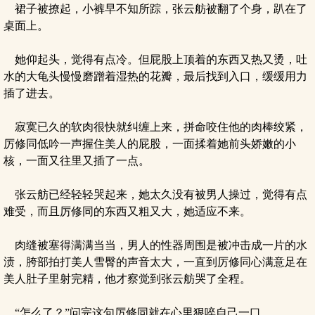
裙子被撩起，小裤早不知所踪，张云舫被翻了个身，趴在了
桌面上。
她仰起头，觉得有点冷。但屁股上顶着的东西又热又烫，吐
水的大龟头慢慢磨蹭着湿热的花瓣，最后找到入口，缓缓用力
插了进去。
寂寞已久的软肉很快就纠缠上来，拼命咬住他的肉棒绞紧，
厉修同低吟一声握住美人的屁股，一面揉着她前头娇嫩的小
核，一面又往里又插了一点。
张云舫已经轻轻哭起来，她太久没有被男人操过，觉得有点
难受，而且厉修同的东西又粗又大，她适应不来。
肉缝被塞得满满当当，男人的性器周围是被冲击成一片的水
渍，胯部拍打美人雪臀的声音太大，一直到厉修同心满意足在
美人肚子里射完精，他才察觉到张云舫哭了全程。
“怎么了？”问完这句厉修同就在心里狠啐自己一口。