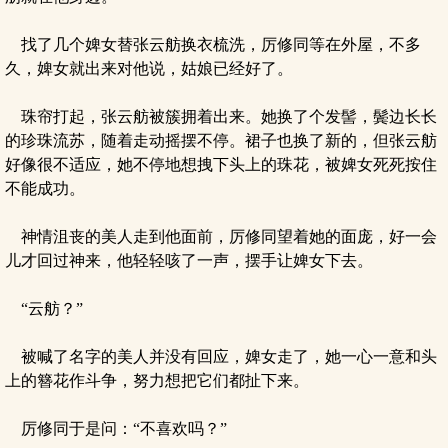
找了几个婢女替张云舫换衣梳洗，厉修同等在外屋，不多
久，婢女就出来对他说，姑娘已经好了。
珠帘打起，张云舫被簇拥着出来。她换了个发髻，鬓边长长
的珍珠流苏，随着走动摇摆不停。裙子也换了新的，但张云舫
好像很不适应，她不停地想拽下头上的珠花，被婢女死死按住
不能成功。
神情沮丧的美人走到他面前，厉修同望着她的面庞，好一会
儿才回过神来，他轻轻咳了一声，摆手让婢女下去。
“云舫？”
被喊了名字的美人并没有回应，婢女走了，她一心一意和头
上的簪花作斗争，努力想把它们都扯下来。
厉修同于是问：“不喜欢吗？”