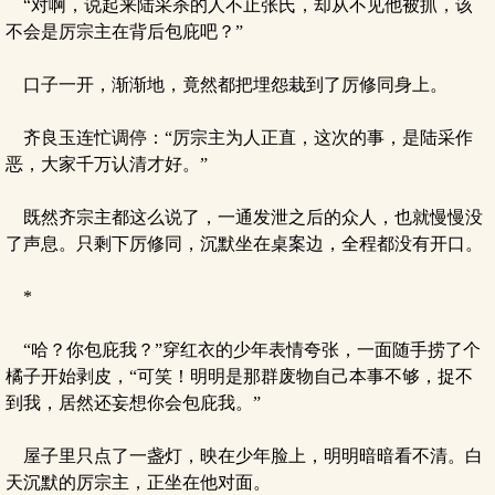
“对啊，说起来陆采杀的人不止张氏，却从不见他被抓，该
不会是厉宗主在背后包庇吧？”
口子一开，渐渐地，竟然都把埋怨栽到了厉修同身上。
齐良玉连忙调停：“厉宗主为人正直，这次的事，是陆采作
恶，大家千万认清才好。”
既然齐宗主都这么说了，一通发泄之后的众人，也就慢慢没
了声息。只剩下厉修同，沉默坐在桌案边，全程都没有开口。
*
“哈？你包庇我？”穿红衣的少年表情夸张，一面随手捞了个
橘子开始剥皮，“可笑！明明是那群废物自己本事不够，捉不
到我，居然还妄想你会包庇我。”
屋子里只点了一盏灯，映在少年脸上，明明暗暗看不清。白
天沉默的厉宗主，正坐在他对面。