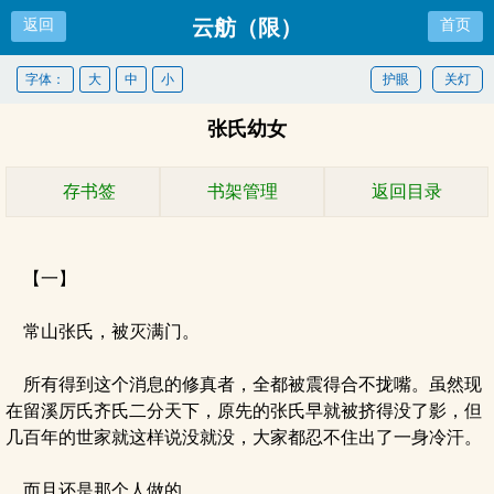
云舫（限）
返回
首页
字体：
大
中
小
护眼
关灯
张氏幼女
存书签
书架管理
返回目录
【一】
常山张氏，被灭满门。
所有得到这个消息的修真者，全都被震得合不拢嘴。虽然现
在留溪厉氏齐氏二分天下，原先的张氏早就被挤得没了影，但
几百年的世家就这样说没就没，大家都忍不住出了一身冷汗。
而且还是那个人做的。