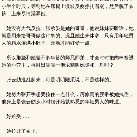
小半个时辰，等到她在床榻上辗转反侧挣扎渐弱，然后脱了衣
裤，上来尽情淫弄她。
她没有力气反抗，张承晏是她的哥哥，他说妹妹要听话，她
就是用来给哥哥做这种事的。况且她生来体寒，只有用年轻男
人的精水灌满小肚子，云舫才能好受一点。
所以那些和她差不多年龄的师兄师弟，才会时时把肉棒塞进
她的小穴里，再射出满满一泡浓精叫她暖和。对吗？
张云舫混乱起来，可是明明陆采说，不是这样的。
她努力张开手想要拉住一点什么，厉修同的腰带被她拽住，
他身上是张云舫从小时候开始就熟悉的年轻男人的味道。
好难受……
她拉开了裙子。