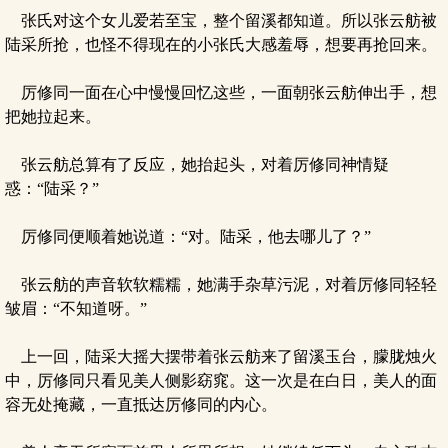
张氏对这个女儿爱若至宝，整个留溪都知道。所以张云舫被
陆采所抢，也怪不得现在的小张氏大感羞辱，想要再抢回来。
厉修同一面在心中慢慢回忆这些，一面朝张云舫伸出手，想
把她拉起来。
张云舫总算有了反应，她抬起头，对着厉修同神情疑
惑：“陆采？”
厉修同便顺着她说道：“对。陆采，他去哪儿了？”
张云舫的声音软软糯糯，她满手杂草污泥，对着厉修同轻轻
皱眉：“不知道呀。”
上一回，陆采大摇大摆带着张云舫来了留溪玉台，朦胧烛火
中，厉修同只看见美人侧影窈窕。这一次是在白日，美人的面
容无处掩藏，一直抵达厉修同的内心。