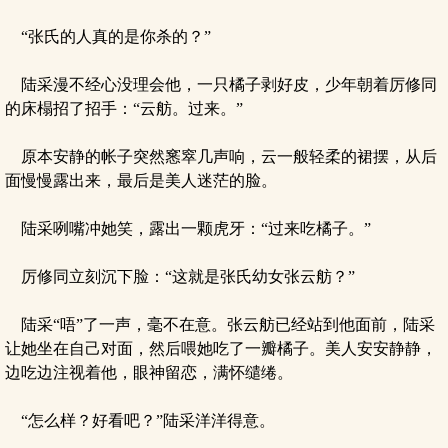
“张氏的人真的是你杀的？”
陆采漫不经心没理会他，一只橘子剥好皮，少年朝着厉修同
的床榻招了招手：“云舫。过来。”
原本安静的帐子突然窸窣几声响，云一般轻柔的裙摆，从后
面慢慢露出来，最后是美人迷茫的脸。
陆采咧嘴冲她笑，露出一颗虎牙：“过来吃橘子。”
厉修同立刻沉下脸：“这就是张氏幼女张云舫？”
陆采“唔”了一声，毫不在意。张云舫已经站到他面前，陆采
让她坐在自己对面，然后喂她吃了一瓣橘子。美人安安静静，
边吃边注视着他，眼神留恋，满怀缱绻。
“怎么样？好看吧？”陆采洋洋得意。