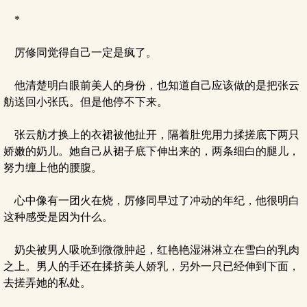
*
厉修同觉得自己一定是疯了。
他清楚明白眼前美人的身份，也知道自己应该做的是把张云
舫送回小张氏。但是他停不下来。
张云舫才换上的衣裙被他扯开，隔着肚兜用力揉搓底下两只
娇嫩的奶儿。她自己从裙子底下伸出来的，两条细白的腿儿，
努力缠上他的腰腹。
心中像有一团火在烧，厉修同早过了冲动的年纪，他很明白
这种感受是因为什么。
奶尖被男人吸吮到微微肿起，红艳艳湿淋淋立在雪白的乳肉
之上。男人的手还在揉挤美人娇乳，另外一只已经伸到下面，
去搓弄她的私处。