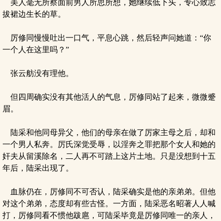
美人毫无所察面前男人所思所想，她继续低下头，专心致志
拔裙边生长的草。
厉修同慢慢吐出一口气，平息心跳，然后轻声问她道：“你
一个人在这里吗？”
张云舫没有理他。
但四周确实没有其他活人的气息，厉修同站了起来，微微蹙
眉。
陆采和他同母异父，他们的母亲在做了厉家主母之后，却和
一个男人私奔。厉氏深觉受辱，以淫奔之罪把那个女人和她的
奸夫从留溪除名，二人再不可踏上这片土地。只是没想到十五
年后，陆采出现了。
血脉仍在，厉修同不可否认，陆采确实是他的亲弟弟。但他
对这个弟弟，态度却有些古怪。一方面，陆采恶名昭著人人喊
打，厉修同看不惯他跋扈，可陆采毕竟是厉修同唯一的亲人，