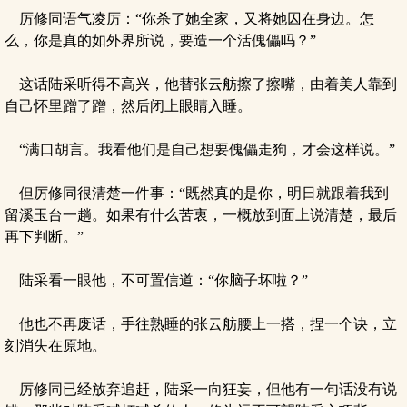
厉修同语气凌厉：“你杀了她全家，又将她囚在身边。怎
么，你是真的如外界所说，要造一个活傀儡吗？”
这话陆采听得不高兴，他替张云舫擦了擦嘴，由着美人靠到
自己怀里蹭了蹭，然后闭上眼睛入睡。
“满口胡言。我看他们是自己想要傀儡走狗，才会这样说。”
但厉修同很清楚一件事：“既然真的是你，明日就跟着我到
留溪玉台一趟。如果有什么苦衷，一概放到面上说清楚，最后
再下判断。”
陆采看一眼他，不可置信道：“你脑子坏啦？”
他也不再废话，手往熟睡的张云舫腰上一搭，捏一个诀，立
刻消失在原地。
厉修同已经放弃追赶，陆采一向狂妄，但他有一句话没有说