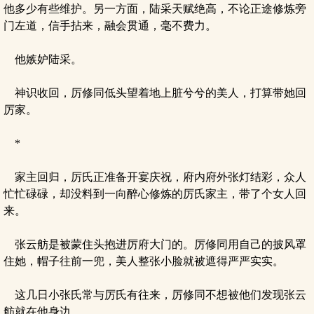
他多少有些维护。另一方面，陆采天赋绝高，不论正途修炼旁
门左道，信手拈来，融会贯通，毫不费力。
他嫉妒陆采。
神识收回，厉修同低头望着地上脏兮兮的美人，打算带她回
厉家。
*
家主回归，厉氏正准备开宴庆祝，府内府外张灯结彩，众人
忙忙碌碌，却没料到一向醉心修炼的厉氏家主，带了个女人回
来。
张云舫是被蒙住头抱进厉府大门的。厉修同用自己的披风罩
住她，帽子往前一兜，美人整张小脸就被遮得严严实实。
这几日小张氏常与厉氏有往来，厉修同不想被他们发现张云
舫就在他身边。