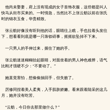
他尚未娶妻，府上没有现成的女子首饰衣服，这些都是叫人
快马从街市买来的。一时情急，当然比不上张云舫以前在张氏
时的锦衣玉食，华贵精致。
张云舫好像没有听到他的话，眼睛往上瞧，手也拉着头发往
下，想看看到底是哪一只珠钗碍事，摇摇欲坠掉不下来。
一只男人的手伸过来，握住了她的手。
张云舫迷迷糊糊抬起眼睛，对面坐着的男人神色难辨，语气
比刚才强硬不少：“不要动了。”
她直觉害怕，想偷偷抽回手，但失败了。
厉修同捏着美人柔夷，入手肌肤娇嫩。看来跟着陆采的这几
月，她并没有吃苦。
“云舫，今日你去那里做什么？”