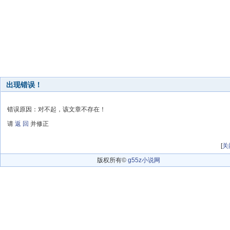
出现错误！
错误原因：对不起，该文章不存在！
请
返 回
并修正
[
关
版权所有©
g55z小说网