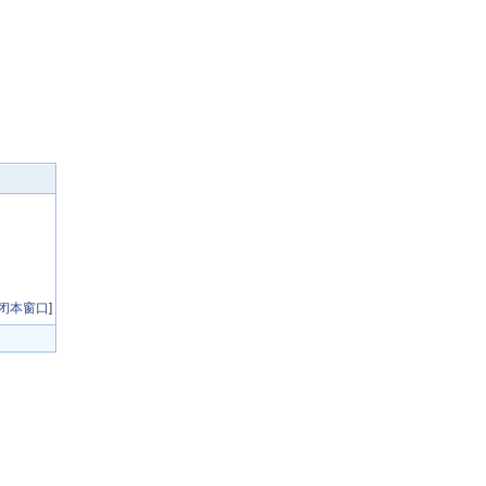
闭本窗口
]