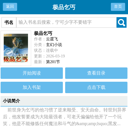
极品乞丐
返回
首页
书名
极品乞丐
作者：
云霆飞
分类：
玄幻小说
状态：连载中
更新：2026-03-19
最新：
第201节
开始阅读
查看目录
加入书架
点击下载
小说简介
前世身为乞丐的他习惯了逆来顺受、安天由命。转世到异界
后，他发誓要成为大陆最强者，可老天偏偏给他开了一个玩
笑，他是不能修炼任何魔法和斗气的&amp;amp;lsquo;黑发...