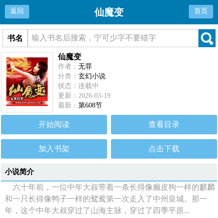
仙魔变
返回
首页
书名
仙魔变
作者：
无罪
分类：
玄幻小说
状态：连载中
更新：2026-03-19
最新：
第608节
开始阅读
查看目录
加入书架
点击下载
小说简介
六十年前，一位中年大叔带着一条长得像癞皮狗一样的麒麟
和一只长得像鸭子一样的鸳鸯第一次走入了中州皇城。那一
年，这个中年大叔穿过了山海主脉，穿过了四季平原...