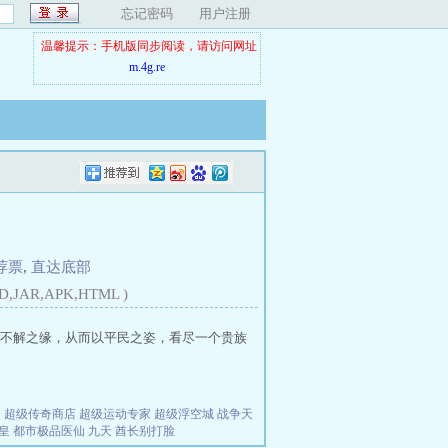
忘记密码
用户注册
温馨提示：手机版同步阅读，请访问网址
m.4g.re
荐票
,
直达底部
D,JAR,APK,HTML )
不解之缘，从而以平民之姿，看尽一个贵族
夫
超级传奇商店
超级运动专家
超级浮空城
战争天
皇
都市极品医仙
九天
酋长别打脸