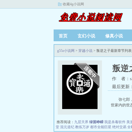
收藏4g小说网
首页
玄幻小说
修真小说
g55z小说网
>
穿越小说
> 叛逆之子最新章节列表
叛逆
作 者：sh
最后更新：20
弥七郎
世家内的世态
推荐阅读：
九层天界
绿茵峥嵘
我是杀毒软件
美
堂
混元道纪
教练万岁
都市全能巨星
绝对交易
全