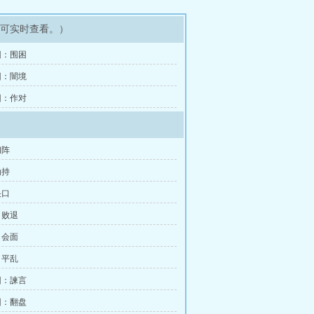
即可实时查看。）
回：围困
回：闇境
回：作对
初阵
劫持
决口
：败退
：会面
：平乱
回：諫言
回：翻盘