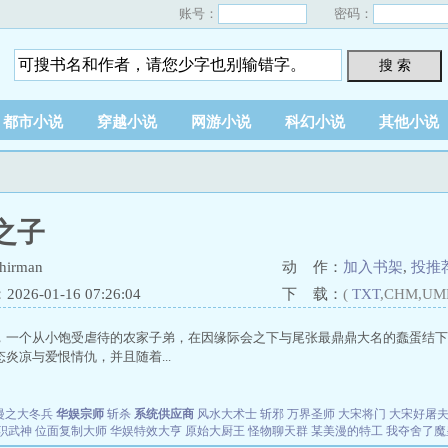
账号：
密码：
搜 索
都市小说
穿越小说
网游小说
科幻小说
其他小说
之子
irman
动 作：
加入书架
,
投推
26-01-16 07:26:04
下 载：
(
TXT
,CHM,UM
，一个从小饱受虐待的农家子弟，在因缘际会之下与尾张最鼎鼎大名的蠢蛋结下
炎凉与爱恨情仇，并且随着...
漫之大冬兵
华娱宗师
斩杀
系统供应商
风水大术士
斩邪
万界圣师
大宋将门
大宋好屠
职武神
位面复制大师
华娱特效大亨
原始大厨王
怪物聊天群
某美漫的特工
我夺舍了魔