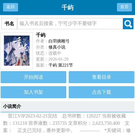
千屿
返回
首页
书名
千屿
作者：
白羽摘雕弓
分类：
修真小说
状态：连载中
更新：2026-01-29
最新：
千屿 第221节
开始阅读
查看目录
加入书架
点击下载
小说简介
晋江VIP2023-02-21完结 总书评数：120227 当前被收藏
数：131218 营养液数：235735 文章积分：2,623,750,400 文
案： 正文已完结，番外更新中。 ———— *关键词：修