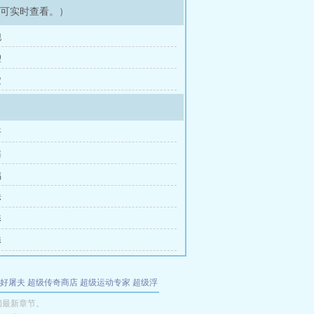
即可实时查看。）
现
望
定
语
摇
福
标
影
影
好屠夫
超级传奇商店
超级运动专家
超级浮
的特工
我夺舍了魔皇
都市极品医仙
九天
酋
徊最新章节。