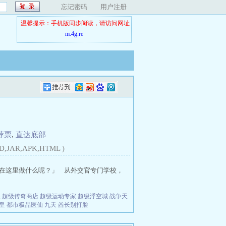
忘记密码
用户注册
温馨提示：手机版同步阅读，请访问网址
m.4g.re
荐票
,
直达底部
D,JAR,APK,HTML )
在这里做什么呢？」 从外交官专门学校，
夫
超级传奇商店
超级运动专家
超级浮空城
战争天
皇
都市极品医仙
九天
酋长别打脸