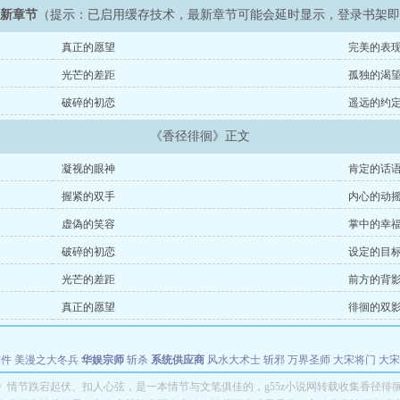
最新章节
（提示：已启用缓存技术，最新章节可能会延时显示，登录书架
真正的愿望
完美的表
光芒的差距
孤独的渴
破碎的初恋
遥远的约
《香径徘徊》正文
凝视的眼神
肯定的话
握紧的双手
内心的动
虚偽的笑容
掌中的幸
破碎的初恋
设定的目
光芒的差距
前方的背
真正的愿望
徘徊的双
软件
美漫之大冬兵
华娱宗师
斩杀
系统供应商
风水大术士
斩邪
万界圣师
大宋将门
大宋
能巨星
绝对交易
全职武神
位面复制大师
华娱特效大亨
原始大厨王
怪物聊天群
某美漫
》情节跌宕起伏、扣人心弦，是一本情节与文笔俱佳的，g55z小说网转载收集香径徘