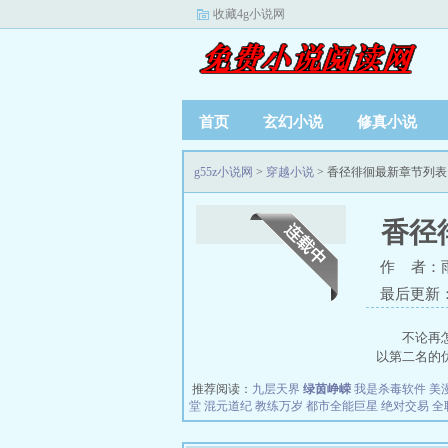
收藏4g小说网
首页
玄幻小说
修真小说
g55z小说网
>
穿越小说
> 香径徘徊最新章节列表
香径
作 者：
最后更新：20
不论再
以第二名的优
推荐阅读：
九层天界
绿茵峥嵘
我是杀毒软件
美
堂
混元道纪
教练万岁
都市全能巨星
绝对交易
全