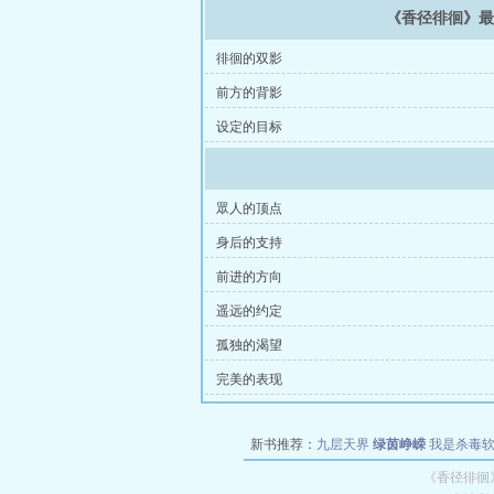
《香径徘徊》
徘徊的双影
前方的背影
设定的目标
眾人的顶点
身后的支持
前进的方向
遥远的约定
孤独的渴望
完美的表现
新书推荐：
九层天界
绿茵峥嵘
我是杀毒
空城
战争天堂
混元道纪
教练万岁
都市全
《香径徘徊