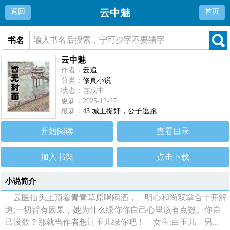
云中魅
返回
首页
书名
云中魅
作者：
云追
分类：
修真小说
状态：连载中
更新：2025-12-27
最新：
43.城主捉奸，公子逃跑
开始阅读
查看目录
加入书架
点击下载
小说简介
云医仙头上顶着青青草原喝闷酒， 明心和尚双掌合十开解
道:一切皆有因果，她为什么绿你你自己心里该有点数。你自
己没数？那就当作者想让玉儿绿你吧！ 女主:白玉儿 男...