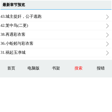
最新章节预览
43.城主捉奸，公子逃跑
42.笼中鸟(二更)
38.再遇彩衣客
36.小蚯蚓与彩衣客
31.祸起玉净城
首页
电脑版
书架
搜索
报错