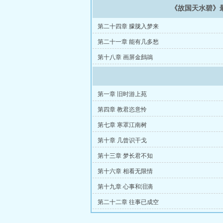
《故国天水碧》
第二十四章 朦胧入梦来
第二十一章 能有几多愁
第十八章 画屏金鷓鴣
第一章 旧时游上苑
第四章 教君恣意怜
第七章 寒罩江南树
第十章 几曾识干戈
第十三章 梦长君不知
第十六章 相看无限情
第十九章 心事和泪滴
第二十二章 往事已成空