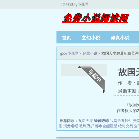
收藏4g小说网
首页
玄幻小说
修真小说
g55z小说网
>
穿越小说
> 故国天水碧最新章节列
故国
作 者：
最后更新：20
《故国
作者很大的发
推荐阅读：
九层天界
绿茵峥嵘
我是杀毒软件
美
堂
混元道纪
教练万岁
都市全能巨星
绝对交易
全