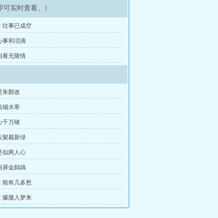
即可实时查看。）
 往事已成空
心事和泪滴
相看无限情
是朱顏改
高烟水寒
心千万绪
云鬓裁新绿
还似两人心
画屏金鷓鴣
 能有几多愁
 朦胧入梦来