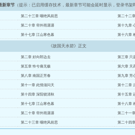
最新章节
（提示：已启用缓存技术，最新章节可能会延时显示，登录书架
第二十三章 咽绝风前思
第二十二章
第二十章 帘外雨潺潺
第十九章 
第十七章 江山寒色暮
第十六章 
《故国天水碧》正文
第二章 好向郎边去
第三章 只
第五章 怜兮痛无极
第六章 天
第八章 南国正芳春
第九章 芳
第十一章 此情须问天
第十二章 
第十四章 深院锁清秋
第十五章 
第十七章 江山寒色暮
第十八章 
第二十章 帘外雨潺潺
第二十一章
第二十三章 咽绝风前思
第二十四章