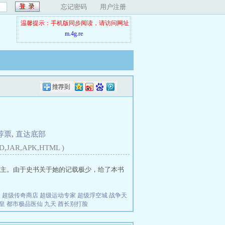
忘记密码
用户注册
温馨提示：手机版同步阅读，请访问网址
m.4g.re
荐票
,
直达底部
D,JAR,APK,HTML )
主。由于史书关于她的记载极少，给了本书
夫
超级传奇商店
超级运动专家
超级浮空城
战争天
皇
都市极品医仙
九天
酋长别打脸