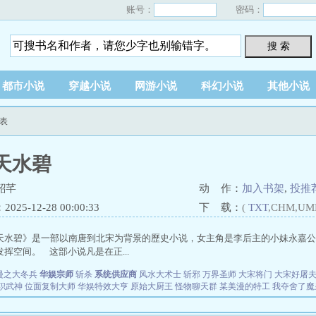
账号：
密码：
搜 索
都市小说
穿越小说
网游小说
科幻小说
其他小说
表
天水碧
韶芊
动 作：
加入书架
,
投推
25-12-28 00:00:33
下 载：
(
TXT
,CHM,UM
天水碧》是一部以南唐到北宋为背景的歷史小说，女主角是李后主的小妹永嘉公
挥空间。 这部小说凡是在正...
漫之大冬兵
华娱宗师
斩杀
系统供应商
风水大术士
斩邪
万界圣师
大宋将门
大宋好屠
职武神
位面复制大师
华娱特效大亨
原始大厨王
怪物聊天群
某美漫的特工
我夺舍了魔