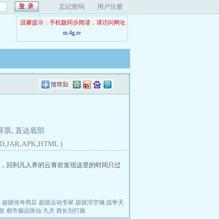
忘记密码
用户注册
温馨提示：手机版同步阅读，请访问网址
m.4g.re
荐票
,
直达底部
D,JAR,APK,HTML )
，回到凡人界的云青岩发现这里的时间只过
夫
超级传奇商店
超级运动专家
超级浮空城
战争天
皇
都市极品医仙
九天
酋长别打脸