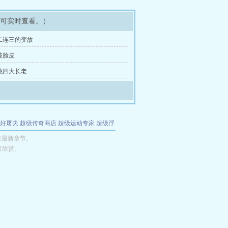
即可实时查看。）
接二连三的变故
撕破脸皮
单挑四大长老
好屠夫
超级传奇商店
超级运动专家
超级浮
的特工
我夺舍了魔皇
都市极品医仙
九天
酋
来最新章节。
者欣赏。