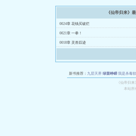
《仙帝归来》
0024章 花钱买破烂
0021章 一拳！
0018章 灵兽踪迹
新书推荐：
九层天界
绿茵峥嵘
我是杀毒
空城
战争天堂
混元道纪
教练万岁
都市全
《仙帝归来
本站所