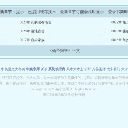
最新章节
（提示：已启用缓存技术，最新章节可能会延时显示，登录书架
0023章 死的没有痛苦
0022章 
0020章 混沌古兽
0019章 
0017章 血染家族
0016章 
《仙帝归来》正文
软件
美漫之大冬兵
华娱宗师
斩杀
系统供应商
风水大术士
斩邪
万界圣师
大宋将门
大宋
能巨星
绝对交易
全职武神
位面复制大师
华娱特效大亨
原始大厨王
怪物聊天群
某美漫
》情节跌宕起伏、扣人心弦，是一本情节与文笔俱佳的，g55z小说网转载收集仙帝归
有小说为转载作品，所有章节均由网友上传，转载至本站只是为了宣传本书让更多读
长别打脸
Copyright © 2021 4g小说网 All Rights Reserved.
粤ICP备8888888号 统计代码