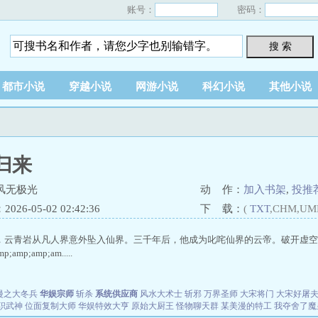
账号：
密码：
搜 索
都市小说
穿越小说
网游小说
科幻小说
其他小说
归来
风无极光
动 作：
加入书架
,
投推
26-05-02 02:42:36
下 载：
(
TXT
,CHM,UM
，云青岩从凡人界意外坠入仙界。三千年后，他成为叱咤仙界的云帝。破开虚空
amp;amp;am.....
漫之大冬兵
华娱宗师
斩杀
系统供应商
风水大术士
斩邪
万界圣师
大宋将门
大宋好屠
职武神
位面复制大师
华娱特效大亨
原始大厨王
怪物聊天群
某美漫的特工
我夺舍了魔