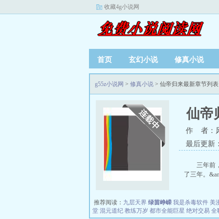
收藏4g小说网
首页
玄幻小说
修真小说
g55z小说网
>
修真小说
> 仙帝归来最新章节列表
仙帝
作 者：
最后更新：20
三年前
了三年。&amp;
推荐阅读：
九层天界
绿茵峥嵘
我是杀毒软件
美
堂
混元道纪
教练万岁
都市全能巨星
绝对交易
全